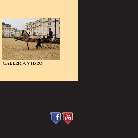
Galleria Video
© 2026 - powered by
&
Lumi
Qcom