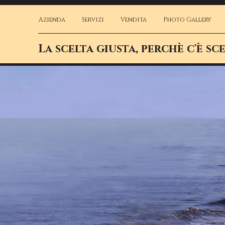
Azienda
Servizi
Vendita
Photo Gallery
La scelta giusta, perchè c'è sce