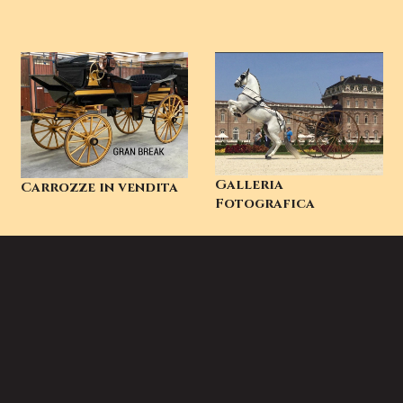
Galleria
Carrozze in vendita
Fotografica
088020167 | S.P.Francesca, 44 - 24050 Spirano (BG)