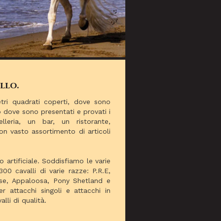
llo.
tri quadrati coperti, dove sono
ro dove sono presentati e provati i
elleria, un bar, un ristorante,
n vasto assortimento di articoli
artificiale. Soddisfiamo le varie
0 cavalli di varie razze: P.R.E,
Horse, Appaloosa, Pony Shetland e
r attacchi singoli e attacchi in
alli di qualità.